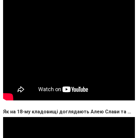
Як на 18-му кладовищі доглядають Алею Слави та що місто робить для увічнення пам’яті про загиблих воїнів, дивіться в сюжеті.