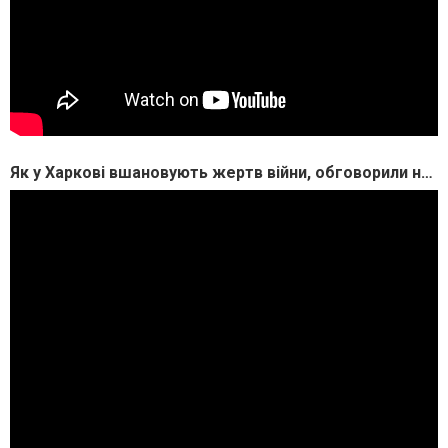
Як у Харкові вшановують жертв війни, обговорили на дискусії, присвяченій темі меморіалізації