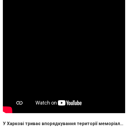
У Харкові триває впорядкування території меморіального комплексу «Алея Слави»