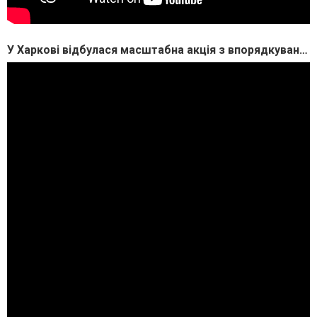
У Харкові відбулася масштабна акція з впорядкування військових поховань