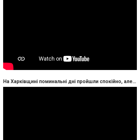
На Харківщині поминальні дні пройшли спокійно, але з посиленими заходами безпеки